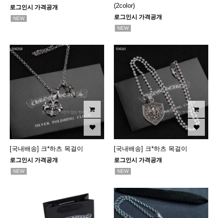
(2color)
로그인시 가격공개
로그인시 가격공개
NEW
NEW
[국내배송] 크*하츠 목걸이
[국내배송] 크*하츠 목걸이
로그인시 가격공개
로그인시 가격공개
NEW
NEW