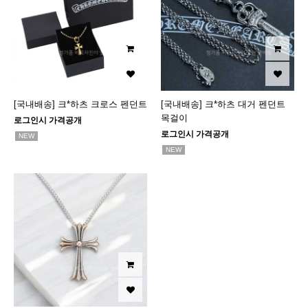
[국내배송] 크*하츠 크로스 펜던트
[국내배송] 크*하츠 대거 펜던트
목걸이
로그인시 가격공개
로그인시 가격공개
NEW
NEW