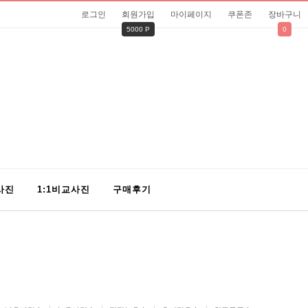
로그인
회원가입
마이페이지
쿠폰존
장바구니
5000 P
0
사진
1:1비교사진
구매후기