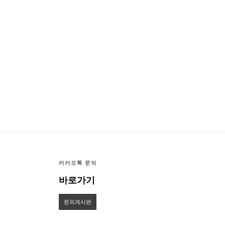
이미지크게보기
이미지작게보기
카카오톡 문의
바로가기
문의게시판