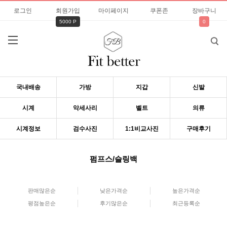
로그인
회원가입
마이페이지
쿠폰존
장바구니
5000 P
0
국내배송
가방
지갑
신발
시계
악세사리
벨트
의류
시계정보
검수사진
1:1비교사진
구매후기
펌프스/슬링백
판매많은순
낮은가격순
높은가격순
평점높은순
후기많은순
최근등록순