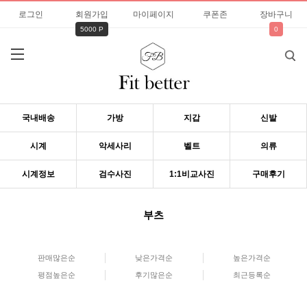
로그인
회원가입
마이페이지
쿠폰존
장바구니
5000 P
0
국내배송
가방
지갑
신발
시계
악세사리
벨트
의류
시계정보
검수사진
1:1비교사진
구매후기
부츠
판매많은순
낮은가격순
높은가격순
평점높은순
후기많은순
최근등록순