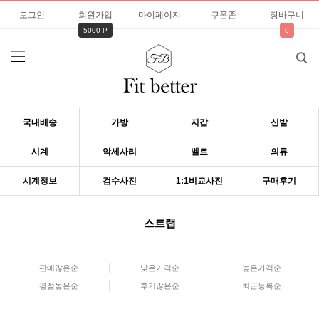
로그인
회원가입
마이페이지
쿠폰존
장바구니
5000 P
0
국내배송
가방
지갑
신발
시계
악세사리
벨트
의류
시계정보
검수사진
1:1비교사진
구매후기
스트랩
판매많은순
낮은가격순
높은가격순
평점높은순
후기많은순
최근등록순