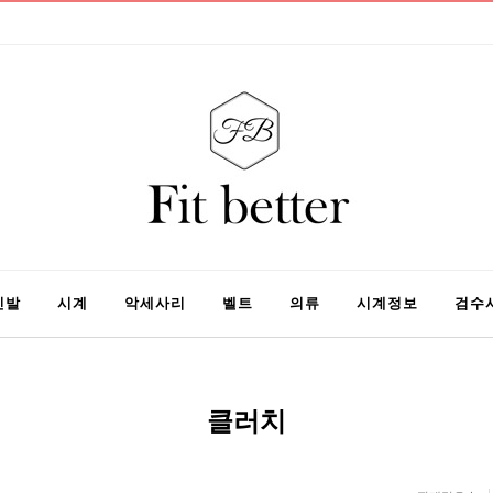
신발
시계
악세사리
벨트
의류
시계정보
검수
클러치