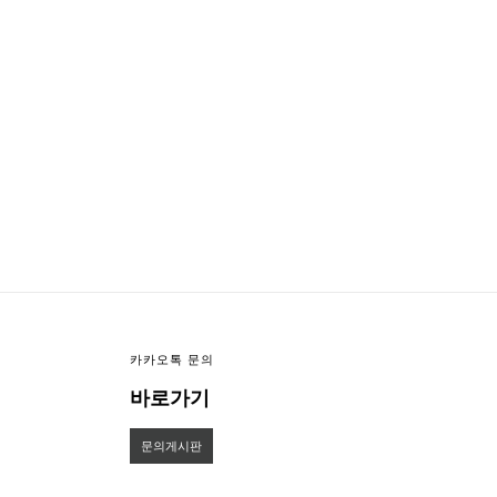
이미지크게보기
이미지작게보기
카카오톡 문의
바로가기
문의게시판