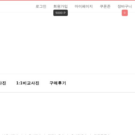
로그인
회원가입
마이페이지
쿠폰존
장바구니
5000 P
0
사진
1:1비교사진
구매후기