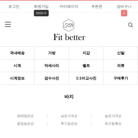
로그인
회원가입
마이페이지
쿠폰존
장바구니
5000 P
0
국내배송
가방
지갑
신발
시계
악세사리
벨트
의류
시계정보
검수사진
1:1비교사진
구매후기
바지
판매많은순
낮은가격순
높은가격순
평점높은순
후기많은순
최근등록순