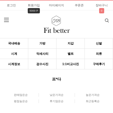
로그인
회원가입
마이페이지
쿠폰존
장바구니
5000 P
0
국내배송
가방
지갑
신발
시계
악세사리
벨트
의류
시계정보
검수사진
1:1비교사진
구매후기
프*다
판매많은순
낮은가격순
높은가격순
평점높은순
후기많은순
최근등록순