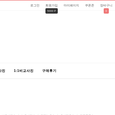
로그인
회원가입
마이페이지
쿠폰존
장바구니
5000 P
0
사진
1:1비교사진
구매후기