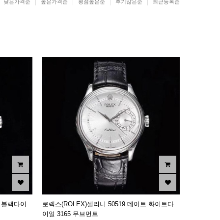
낮은가격순
높은가격순
평점높은순
후기많은순
최근등록순
트 블랙다이
로렉스(ROLEX)셀리니 50519 데이트 화이트다
이얼 3165 무브먼트