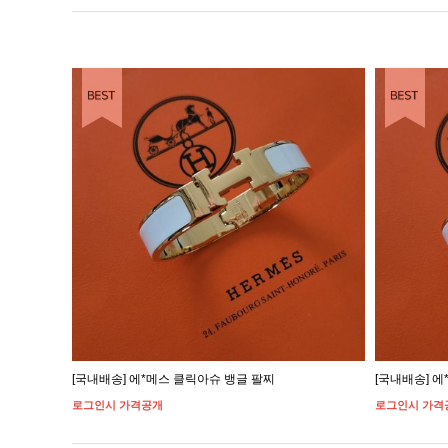
EST ITEM
BEST ITEM
[국내배송] 에*메스 클릭아슈 뱅글 팔찌
[국내배송] 
로그인시 가격공개
로그인시 가격