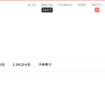
로그인
회원가입
마이페이지
쿠폰존
장바구니
5000 P
0
사진
1:1비교사진
구매후기