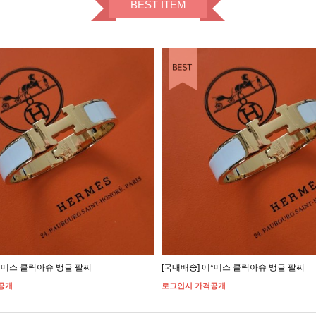
BEST ITEM
에*메스 클릭아슈 뱅글 팔찌
[국내배송] 에*메스 클릭아슈 뱅글 팔찌
공개
로그인시 가격공개