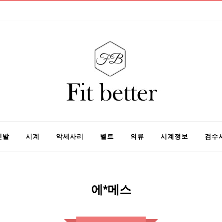
신발
시계
악세사리
벨트
의류
시계정보
검수
에*메스