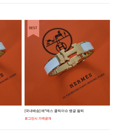
[국내배송] 에*메스 클릭아슈 뱅글 팔찌
[국내배송]
로그인시 가격공개
로그인시 가