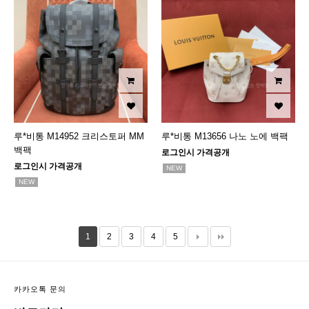
루*비통 M14952 크리스토퍼 MM
루*비통 M13656 나노 노에 백팩
백팩
로그인시 가격공개
로그인시 가격공개
NEW
NEW
1
2
3
4
5
카카오톡 문의