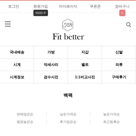
로그인
회원가입
마이페이지
쿠폰존
장바구니
5000 P
0
국내배송
가방
지갑
신발
시계
악세사리
벨트
의류
시계정보
검수사진
1:1비교사진
구매후기
백팩
판매많은순
낮은가격순
높은가격순
평점높은순
후기많은순
최근등록순