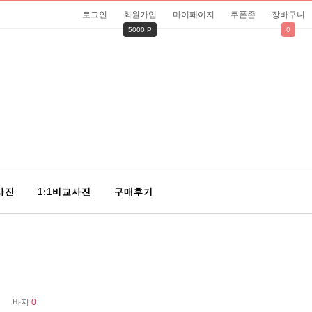
로그인
회원가입
마이페이지
쿠폰존
장바구니
5000 P
0
사진
1:1비교사진
구매후기
바지
0