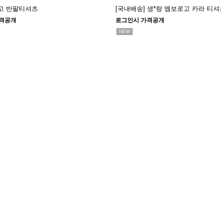
고 반팔티셔츠
[국내배송] 생*랑 엠보로고 카라 티셔츠 (
격공개
로그인시 가격공개
NEW