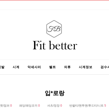
신발
시계
악세사리
벨트
의류
시계정보
검수
입*로랑
자켓/점퍼
0
패딩/패딩조끼
0
셔츠/정장
0
반팔티/맨투맨/후드티/니트
5