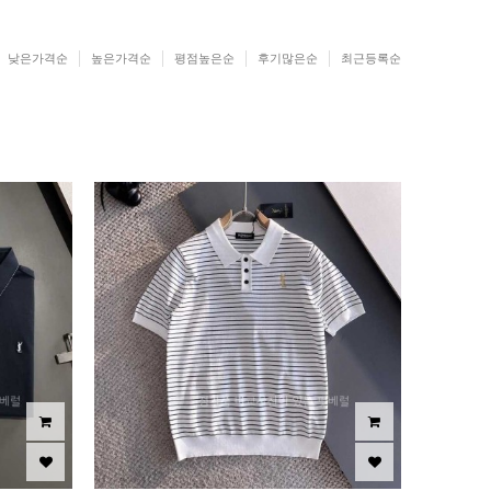
낮은가격순
높은가격순
평점높은순
후기많은순
최근등록순