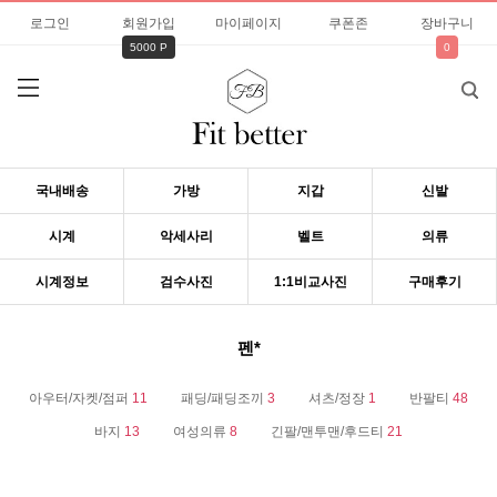
로그인
회원가입
마이페이지
쿠폰존
장바구니
5000 P
0
국내배송
가방
지갑
신발
시계
악세사리
벨트
의류
시계정보
검수사진
1:1비교사진
구매후기
펜*
아우터/자켓/점퍼
11
패딩/패딩조끼
3
셔츠/정장
1
반팔티
48
바지
13
여성의류
8
긴팔/맨투맨/후드티
21