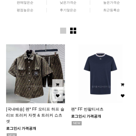
판매많은순
낮은가격순
높은가격순
평점높은순
후기많은순
최근등록순
[국내배송] 펜* FF 모티프 하프 슬
펜* FF 반팔티셔츠
리브 트러커 자켓 & 트러커 쇼츠
로그인시 가격공개
셋
NEW
로그인시 가격공개
NEW