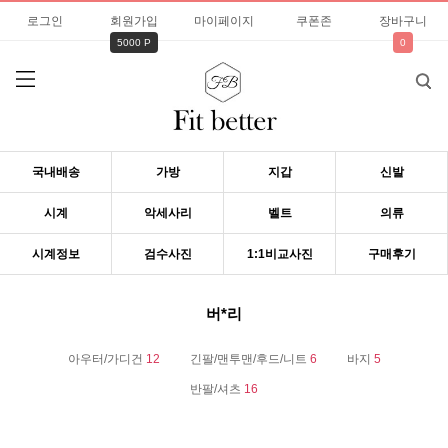
로그인
회원가입
마이페이지
쿠폰존
장바구니
5000 P
0
국내배송
가방
지갑
신발
시계
악세사리
벨트
의류
시계정보
검수사진
1:1비교사진
구매후기
버*리
아우터/가디건
12
긴팔/맨투맨/후드/니트
6
바지
5
반팔/셔츠
16