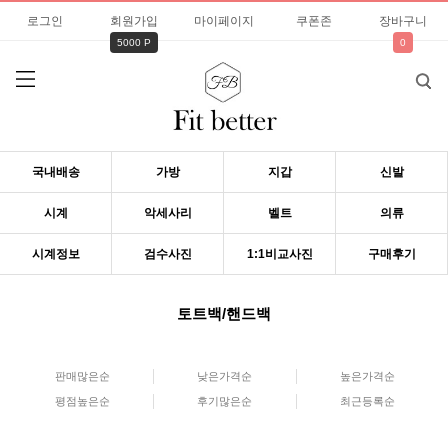
로그인
회원가입
마이페이지
쿠폰존
장바구니
5000 P
0
국내배송
가방
지갑
신발
시계
악세사리
벨트
의류
시계정보
검수사진
1:1비교사진
구매후기
토트백/핸드백
판매많은순
낮은가격순
높은가격순
평점높은순
후기많은순
최근등록순