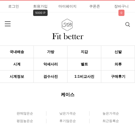
로그인
회원가입
마이페이지
쿠폰존
장바구니
5000 P
0
국내배송
가방
지갑
신발
시계
악세사리
벨트
의류
시계정보
검수사진
1:1비교사진
구매후기
케이스
판매많은순
낮은가격순
높은가격순
평점높은순
후기많은순
최근등록순