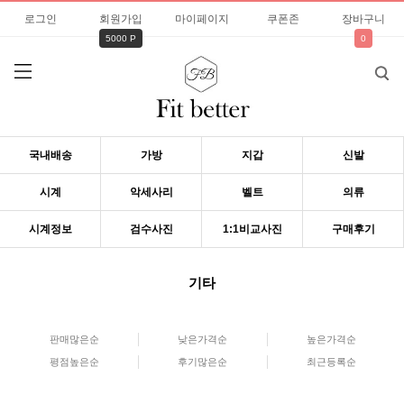
로그인
회원가입
마이페이지
쿠폰존
장바구니
5000 P
0
국내배송
가방
지갑
신발
시계
악세사리
벨트
의류
시계정보
검수사진
1:1비교사진
구매후기
기타
판매많은순
낮은가격순
높은가격순
평점높은순
후기많은순
최근등록순