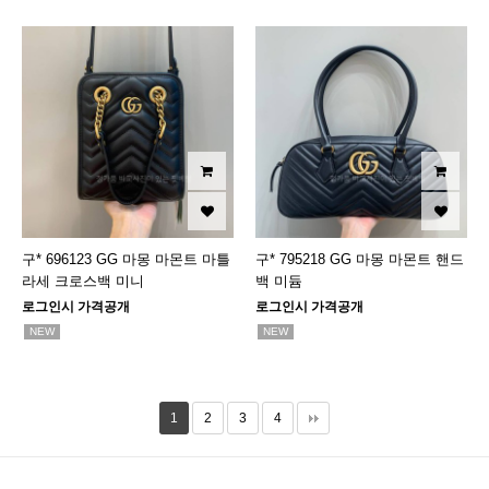
구* 696123 GG 마몽 마몬트 마틀
구* 795218 GG 마몽 마몬트 핸드
라세 크로스백 미니
백 미듐
로그인시 가격공개
로그인시 가격공개
NEW
NEW
1
2
3
4