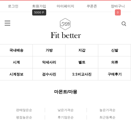
로그인
회원가입
마이페이지
쿠폰존
장바구니
5000 P
0
국내배송
가방
지갑
신발
시계
악세사리
벨트
의류
시계정보
검수사진
1:1비교사진
구매후기
마몬트/마몽
판매많은순
낮은가격순
높은가격순
평점높은순
후기많은순
최근등록순