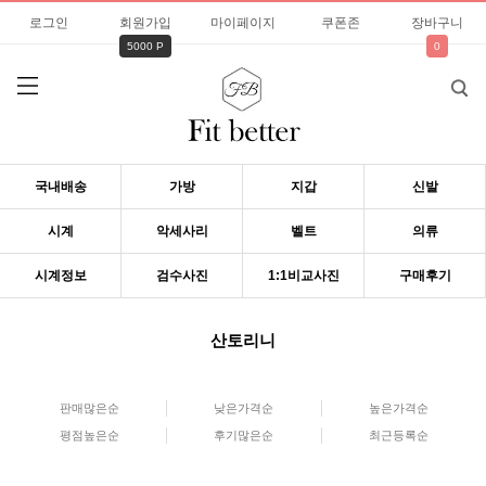
로그인
회원가입
마이페이지
쿠폰존
장바구니
5000 P
0
국내배송
가방
지갑
신발
시계
악세사리
벨트
의류
시계정보
검수사진
1:1비교사진
구매후기
산토리니
판매많은순
낮은가격순
높은가격순
평점높은순
후기많은순
최근등록순