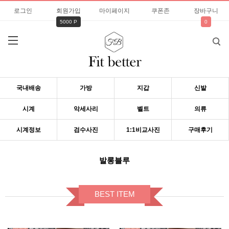
로그인
회원가입
마이페이지
쿠폰존
장바구니
5000 P
0
국내배송
가방
지갑
신발
시계
악세사리
벨트
의류
시계정보
검수사진
1:1비교사진
구매후기
발롱블루
BEST ITEM