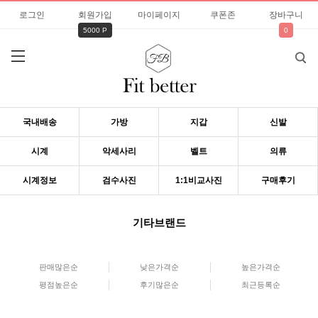
로그인
회원가입
마이페이지
쿠폰존
장바구니
5000 P
0
국내배송
가방
지갑
신발
시계
악세사리
벨트
의류
시계정보
검수사진
1:1비교사진
구매후기
기타브랜드
판매많은순
낮은가격순
높은가격순
평점높은순
후기많은순
최근등록순