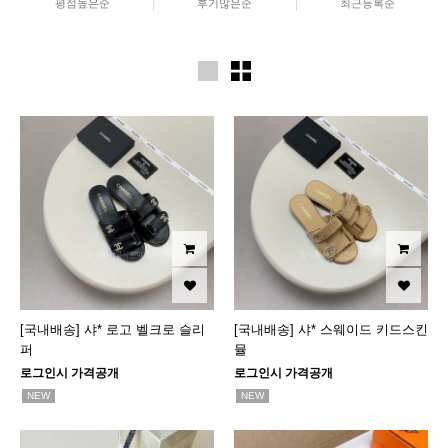
평점높은순
후기많은순
최근등록순
[국내배송] 샤* 로고 벨크로 슬리
[국내배송] 샤* 스웨이드 키드스킨
퍼
뮬
로그인시 가격공개
로그인시 가격공개
NEW
NEW