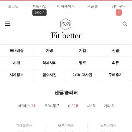
로그인
회원가입
마이페이지
쿠폰존
장바구니
5000 P
0
국내배송
가방
지갑
신발
시계
악세사리
벨트
의류
시계정보
검수사진
1:1비교사진
구매후기
샌들/슬리퍼
에*메스
14
루*비통
7
디*
16
샤*
5
기타
6
판매많은순
낮은가격순
높은가격순