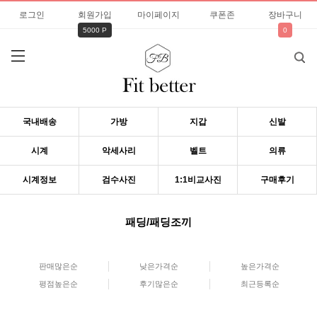
로그인
회원가입
마이페이지
쿠폰존
장바구니
5000 P
0
국내배송
가방
지갑
신발
시계
악세사리
벨트
의류
시계정보
검수사진
1:1비교사진
구매후기
패딩/패딩조끼
판매많은순
낮은가격순
높은가격순
평점높은순
후기많은순
최근등록순