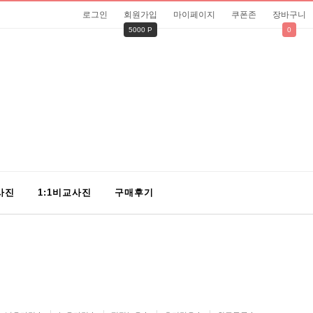
로그인
회원가입
마이페이지
쿠폰존
장바구니
5000 P
0
사진
1:1비교사진
구매후기