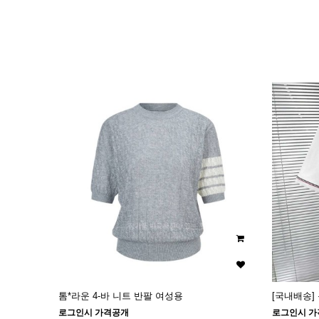
이미지크게보기
이미지작게보기
톰*라운 4-바 니트 반팔 여성용
[국내배송]
로그인시 가격공개
로그인시 가