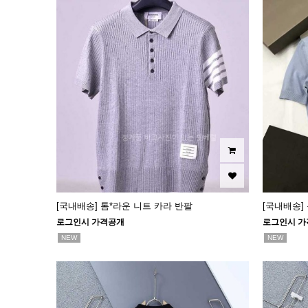
[국내배송] 톰*라운 니트 카라 반팔
[국내배송]
로그인시 가격공개
로그인시 가
NEW
NEW