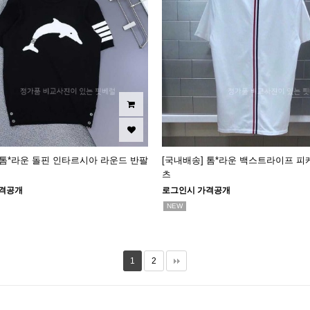
 톰*라운 돌핀 인타르시아 라운드 반팔
[국내배송] 톰*라운 백스트라이프 피
츠
격공개
로그인시 가격공개
NEW
1
2