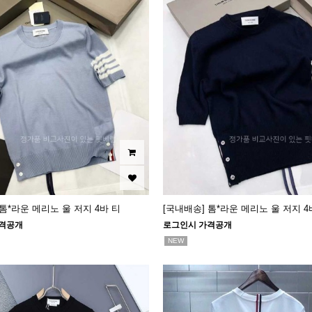
 톰*라운 메리노 울 저지 4바 티
[국내배송] 톰*라운 메리노 울 저지 4
격공개
로그인시 가격공개
NEW