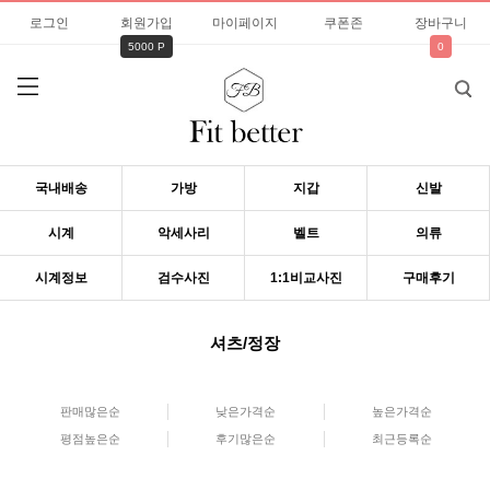
로그인
회원가입
마이페이지
쿠폰존
장바구니
5000 P
0
국내배송
가방
지갑
신발
시계
악세사리
벨트
의류
시계정보
검수사진
1:1비교사진
구매후기
셔츠/정장
판매많은순
낮은가격순
높은가격순
평점높은순
후기많은순
최근등록순