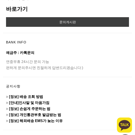
바로가기
문의게시판
BANK INFO
예금주 : 카톡문의
연중무휴 24시간 문의 가능
편하게 문의주시면 친절하게 답변드리겠습니다:)
공지사항
[정보] 배송 조회 방법
[안내]인사말 및 마음가짐
[정보] 손쉽게 주문하는 법
[정보] 개인통관부호 발급받는 법
[정보] 해외배송 EMS가 늦는 이유