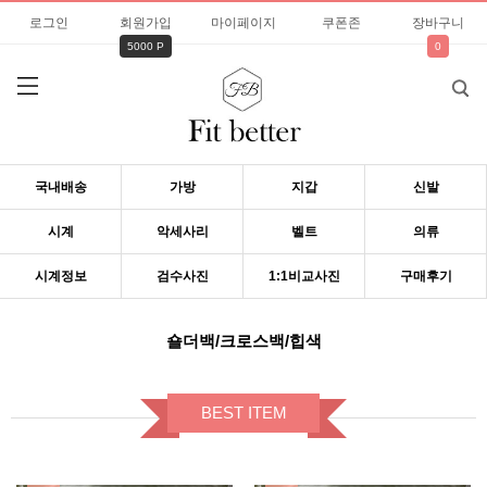
로그인
회원가입
마이페이지
쿠폰존
장바구니
5000 P
0
국내배송
가방
지갑
신발
시계
악세사리
벨트
의류
시계정보
검수사진
1:1비교사진
구매후기
숄더백/크로스백/힙색
BEST ITEM