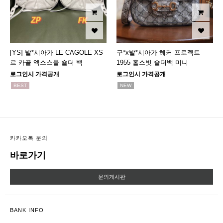
[YS] 발*시아가 LE CAGOLE XS
구*x발*시아가 헤커 프로젝트
르 카골 엑스스몰 숄더 백
1955 홀스빗 숄더백 미니
로그인시 가격공개
로그인시 가격공개
BEST
NEW
카카오톡 문의
바로가기
문의게시판
BANK INFO