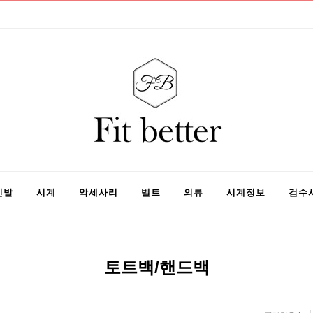
신발
시계
악세사리
벨트
의류
시계정보
검수
토트백/핸드백