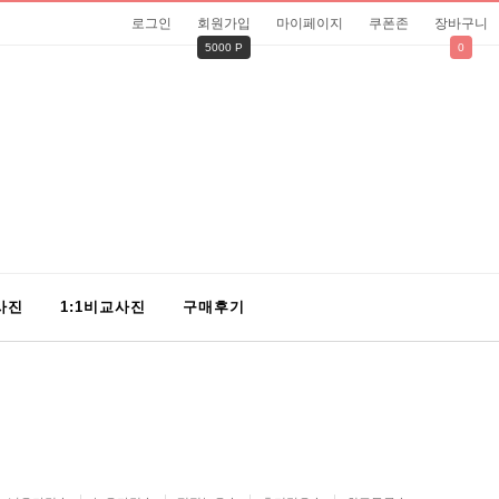
로그인
회원가입
마이페이지
쿠폰존
장바구니
5000 P
0
사진
1:1비교사진
구매후기