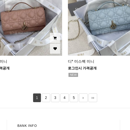
 미니
디* 미스백 미니
격공개
로그인시 가격공개
NEW
1
2
3
4
5
BANK INFO