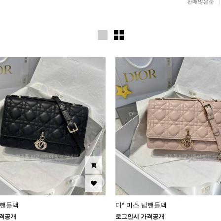
판매많은순
탑핸들백
디* 미스 탑핸들백
격공개
로그인시 가격공개