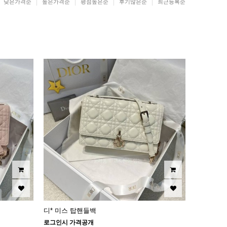
낮은가격순
높은가격순
평점높은순
후기많은순
최근등록순
디* 미스 탑핸들백
로그인시 가격공개