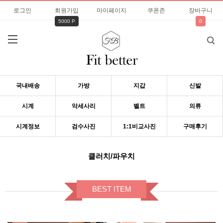
로그인
회원가입
마이페이지
쿠폰존
장바구니
5000 P
0
국내배송
가방
지갑
신발
시계
악세사리
벨트
의류
시계정보
검수사진
1:1비교사진
구매후기
클러치/파우치
BEST ITEM