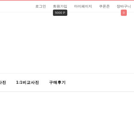
로그인
회원가입
마이페이지
쿠폰존
장바구니
5000 P
0
사진
1:1비교사진
구매후기