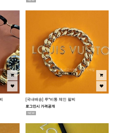
NEW
찌
[국내배송] 루*비통 체인 팔찌
로그인시 가격공개
NEW