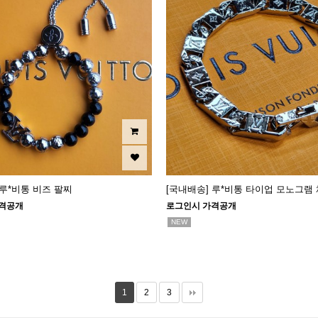
 루*비통 비즈 팔찌
[국내배송] 루*비통 타이업 모노그램
격공개
로그인시 가격공개
NEW
1
2
3