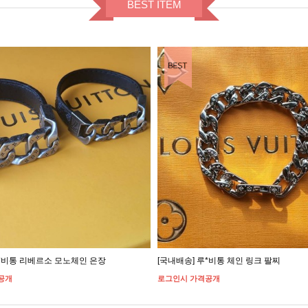
BEST ITEM
BEST ITEM
루*비통 리베르소 모노체인 은장
[국내배송] 루*비통 체인 링크 팔찌
공개
로그인시 가격공개