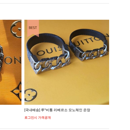
[국내배송] 루*비통 리베르소 모노체인 은장
[국내배송]
로그인시 가격공개
로그인시 가