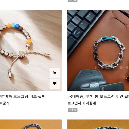
NEW
 루*비통 모노그램 비즈 팔찌
[국내배송] 루*비통 모노그램 체인 팔
격공개
로그인시 가격공개
NEW