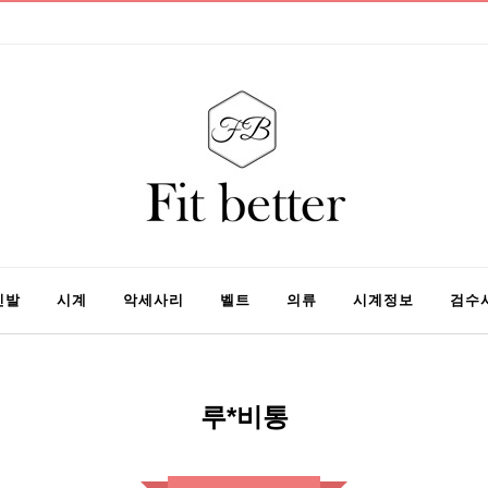
신발
시계
악세사리
벨트
의류
시계정보
검수
루*비통