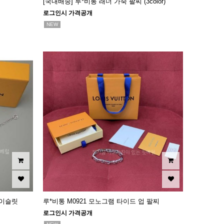
[국내배송] 루*비통 래더 가죽 팔찌 (3color)
로그인시 가격공개
NEW
레이슬릿
루*비통 M0921 모노그램 타이드 업 팔찌
로그인시 가격공개