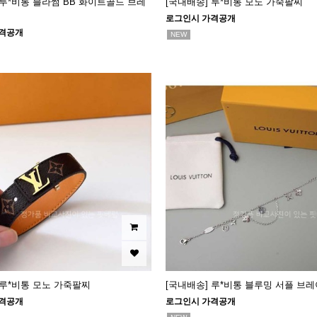
 루*비통 블라썸 BB 화이트골드 브레
[국내배송] 루*비통 모노 가죽팔찌
로그인시 가격공개
격공개
NEW
 루*비통 모노 가죽팔찌
[국내배송] 루*비통 블루밍 서플 브
격공개
로그인시 가격공개