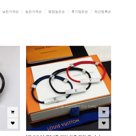
낮은가격순
높은가격순
평점높은순
후기많은순
최근등록순