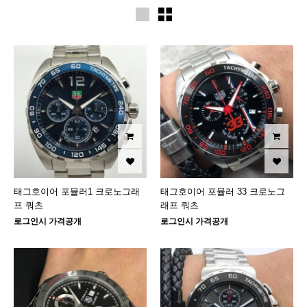
태그호이어 포뮬러1 크로노그래
태그호이어 포뮬러 33 크로노그
프 쿼츠
래프 쿼츠
로그인시 가격공개
로그인시 가격공개