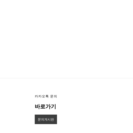
이미지크게보기
이미지작게보기
카카오톡 문의
바로가기
문의게시판