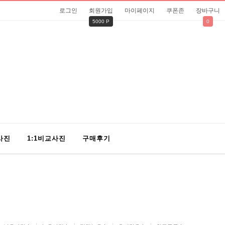
로그인
회원가입
마이페이지
쿠폰존
장바구니
5000 P
0
사진
1:1비교사진
구매후기