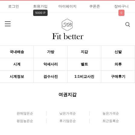
로그인
회원가입
마이페이지
쿠폰존
장바구니
5000 P
0
국내배송
가방
지갑
신발
시계
악세사리
벨트
의류
시계정보
검수사진
1:1비교사진
구매후기
여권지갑
판매많은순
낮은가격순
높은가격순
평점높은순
후기많은순
최근등록순