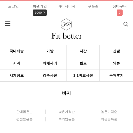
로그인
회원가입
마이페이지
쿠폰존
장바구니
5000 P
0
국내배송
가방
지갑
신발
시계
악세사리
벨트
의류
시계정보
검수사진
1:1비교사진
구매후기
바지
판매많은순
낮은가격순
높은가격순
평점높은순
후기많은순
최근등록순