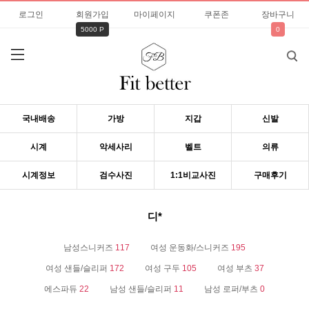
로그인
회원가입
마이페이지
쿠폰존
장바구니
5000 P
0
국내배송
가방
지갑
신발
시계
악세사리
벨트
의류
시계정보
검수사진
1:1비교사진
구매후기
디*
남성스니커즈
117
여성 운동화/스니커즈
195
여성 샌들/슬리퍼
172
여성 구두
105
여성 부츠
37
에스파듀
22
남성 샌들/슬리퍼
11
남성 로퍼/부츠
0