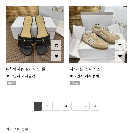
디* 까나쥬 슬라이드 뮬
디* 리본 스니커즈
로그인시 가격공개
로그인시 가격공개
NEW
NEW
1
2
3
4
5
카카오톡 문의