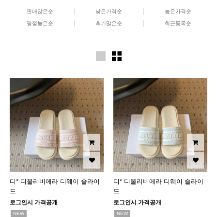
판매많은순
낮은가격순
높은가격순
평점높은순
후기많은순
최근등록순
디* 디올리비에라 디웨이 슬라이
디* 디올리비에라 디웨이 슬라이
드
드
로그인시 가격공개
로그인시 가격공개
NEW
NEW