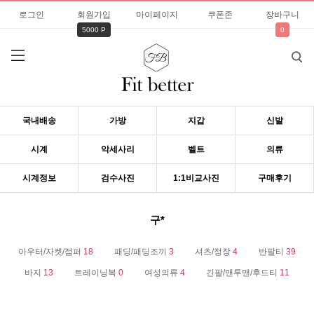
로그인
회원가입
마이페이지
쿠폰존
장바구니
5000 P
0
국내배송
가방
지갑
신발
시계
악세사리
벨트
의류
시계정보
검수사진
1:1비교사진
구매후기
구*
아우터/자켓/점퍼
18
패딩/패딩조끼
3
셔츠/정장
4
반팔티
39
바지
13
트레이닝복
0
여성의류
4
긴팔/맨투맨/후드티
11