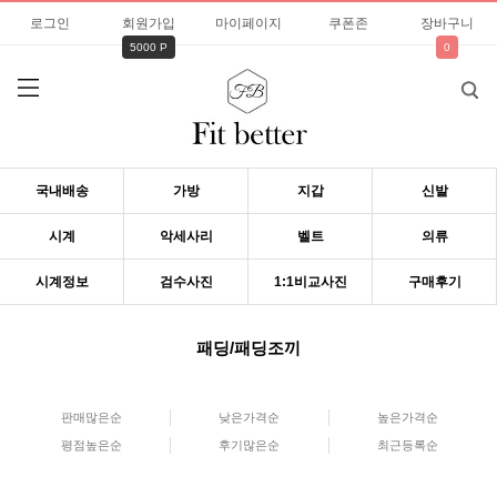
로그인
회원가입
마이페이지
쿠폰존
장바구니
5000 P
0
국내배송
가방
지갑
신발
시계
악세사리
벨트
의류
시계정보
검수사진
1:1비교사진
구매후기
패딩/패딩조끼
판매많은순
낮은가격순
높은가격순
평점높은순
후기많은순
최근등록순