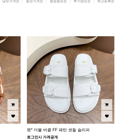
낮은가격순
높은가격순
평점높은순
후기많은순
최근등록순
펜* 더블 버클 FF 패턴 샌들 슬리퍼
로그인시 가격공개