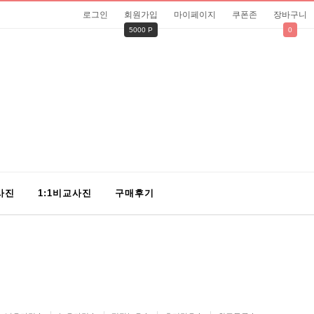
로그인
회원가입
마이페이지
쿠폰존
장바구니
5000 P
0
사진
1:1비교사진
구매후기