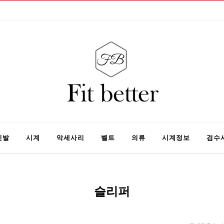
신발
시계
악세사리
벨트
의류
시계정보
검수
슬리퍼