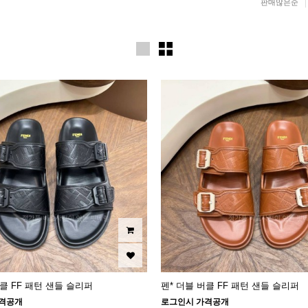
판매많은순
버클 FF 패턴 샌들 슬리퍼
펜* 더블 버클 FF 패턴 샌들 슬리퍼
격공개
로그인시 가격공개