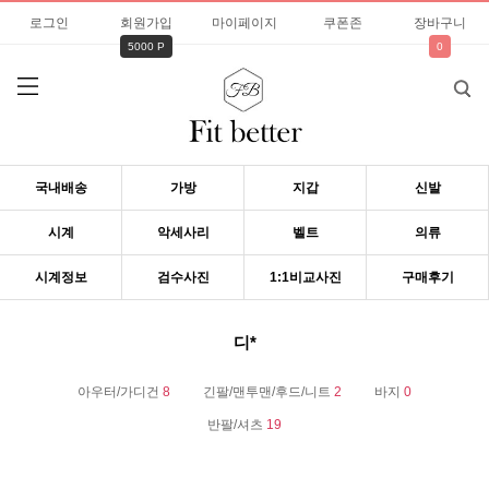
로그인
회원가입
마이페이지
쿠폰존
장바구니
5000 P
0
국내배송
가방
지갑
신발
시계
악세사리
벨트
의류
시계정보
검수사진
1:1비교사진
구매후기
디*
아우터/가디건
8
긴팔/맨투맨/후드/니트
2
바지
0
반팔/셔츠
19