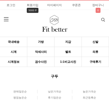
로그인
회원가입
마이페이지
쿠폰존
장바구니
5000 P
0
국내배송
가방
지갑
신발
시계
악세사리
벨트
의류
시계정보
검수사진
1:1비교사진
구매후기
구두
판매많은순
낮은가격순
높은가격순
평점높은순
후기많은순
최근등록순