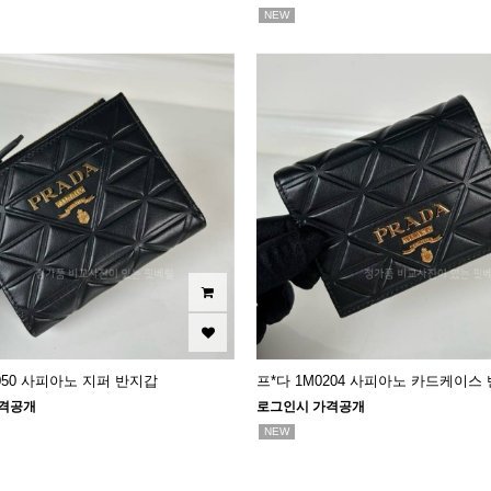
NEW
L050 사피아노 지퍼 반지갑
프*다 1M0204 사피아노 카드케이스
격공개
로그인시 가격공개
NEW