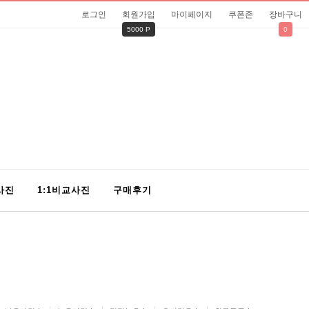
로그인
회원가입
마이페이지
쿠폰존
장바구니
5000 P
0
사진
1:1비교사진
구매후기