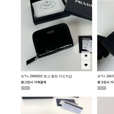
프*다 2MM003 로고 동전 카드지갑
프*다 1M
로그인시 가격공개
로그인시 가
NEW
NEW