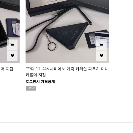
홀더 지갑
프*다 1TL445 사피아노 가죽 키체인 파우치 미니
키홀더 지갑
로그인시 가격공개
NEW