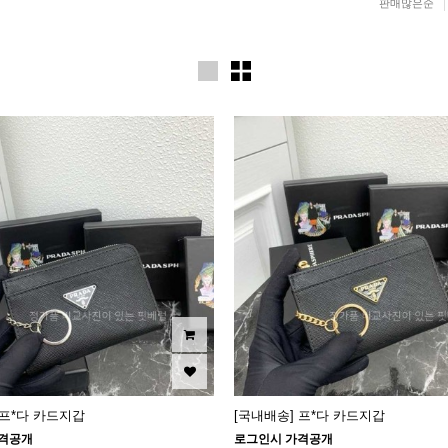
판매많은순
 프*다 카드지갑
[국내배송] 프*다 카드지갑
격공개
로그인시 가격공개