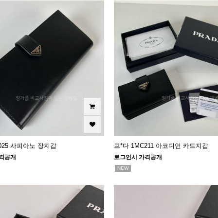
V025 사피아노 장지갑
프*다 1MC211 아코디언 카드지갑
격공개
로그인시 가격공개
NEW