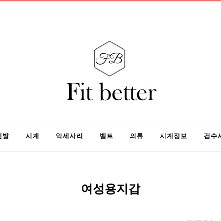
신발
시계
악세사리
벨트
의류
시계정보
검수
여성용지갑