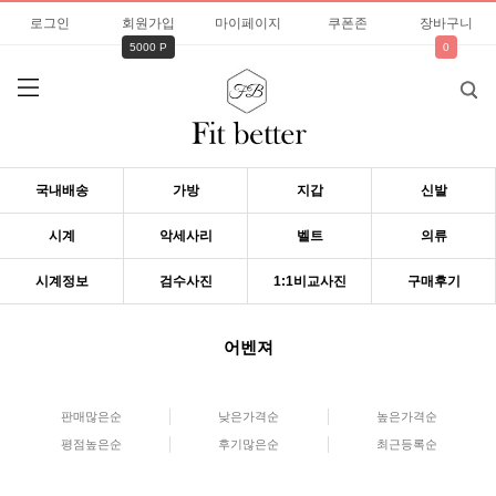
로그인
회원가입
마이페이지
쿠폰존
장바구니
5000 P
0
국내배송
가방
지갑
신발
시계
악세사리
벨트
의류
시계정보
검수사진
1:1비교사진
구매후기
어벤져
판매많은순
낮은가격순
높은가격순
평점높은순
후기많은순
최근등록순