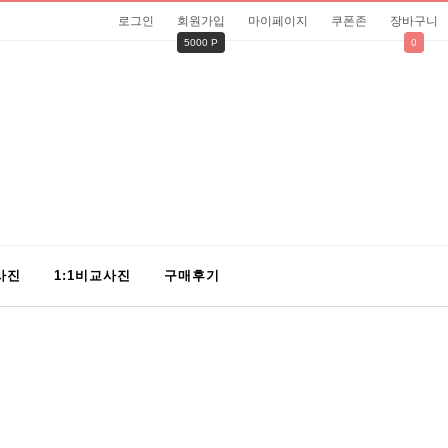
로그인
회원가입
마이페이지
쿠폰존
장바구니
5000 P
0
사진
1:1비교사진
구매후기