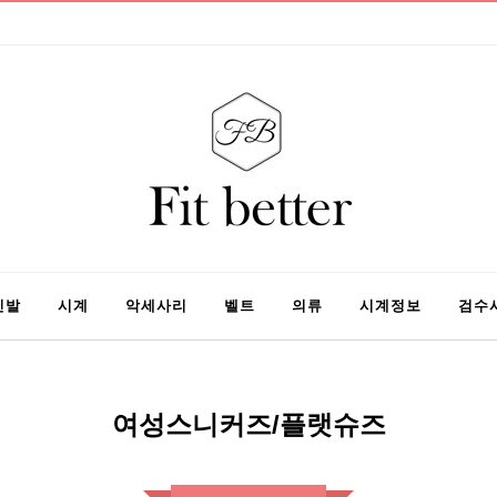
신발
시계
악세사리
벨트
의류
시계정보
검수
여성스니커즈/플랫슈즈