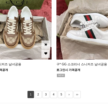
스니커즈 남녀공용
구* GG 스크리너 스니커즈 남녀공용
격공개
로그인시 가격공개
NEW
1
2
3
4
5