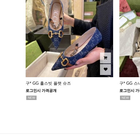
구* GG 홀스빗 플랫 슈즈
구* GG 
로그인시 가격공개
로그인시 가
NEW
NEW
다음
맨끝