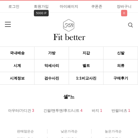
로그인
회원가입
마이페이지
쿠폰존
장바구니
5000 P
0
국내배송
가방
지갑
신발
시계
악세사리
벨트
의류
시계정보
검수사진
1:1비교사진
구매후기
셀*느
아우터/가디건
3
긴팔/맨투맨/후드/니트
4
바지
1
반팔/셔츠
1
판매많은순
낮은가격순
높은가격순