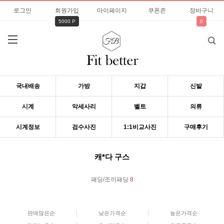
로그인
회원가입
마이페이지
쿠폰존
장바구니
5000 P
0
국내배송
가방
지갑
신발
시계
악세사리
벨트
의류
시계정보
검수사진
1:1비교사진
구매후기
캐*다 구스
패딩/조끼패딩
8
판매많은순
낮은가격순
높은가격순