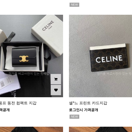
NEW
옹프 동전 컴팩트 지갑
셀*느 프린트 카드지갑
격공개
로그인시 가격공개
NEW