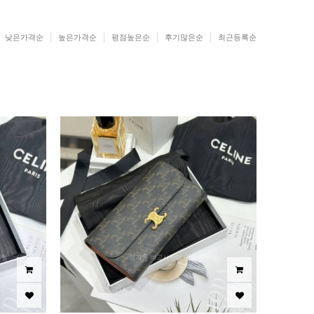
낮은가격순
높은가격순
평점높은순
후기많은순
최근등록순