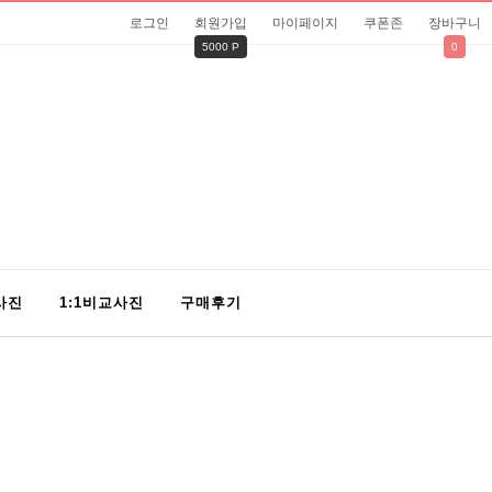
로그인
회원가입
마이페이지
쿠폰존
장바구니
5000 P
0
사진
1:1비교사진
구매후기