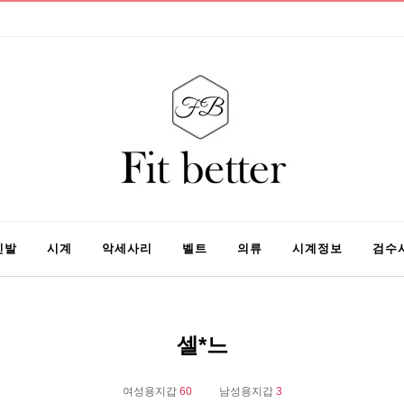
신발
시계
악세사리
벨트
의류
시계정보
검수
셀*느
여성용지갑
60
남성용지갑
3