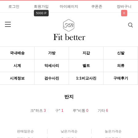
로그인
회원가입
마이페이지
쿠폰존
장바구니
5000 P
0
국내배송
가방
지갑
신발
시계
악세사리
벨트
의류
시계정보
검수사진
1:1비교사진
구매후기
반지
크*하츠
3
구*
1
루*비통
0
기타
6
판매많은순
낮은가격순
높은가격순