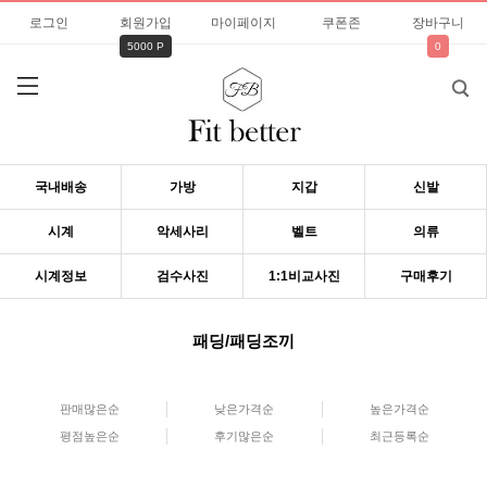
로그인
회원가입
마이페이지
쿠폰존
장바구니
5000 P
0
국내배송
가방
지갑
신발
시계
악세사리
벨트
의류
시계정보
검수사진
1:1비교사진
구매후기
패딩/패딩조끼
판매많은순
낮은가격순
높은가격순
평점높은순
후기많은순
최근등록순