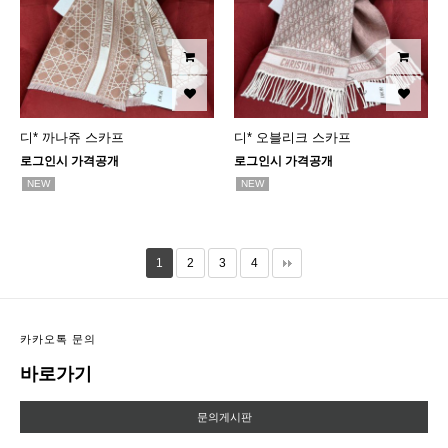
디* 까나쥬 스카프
디* 오블리크 스카프
로그인시 가격공개
로그인시 가격공개
NEW
NEW
1
2
3
4
카카오톡 문의
바로가기
문의게시판