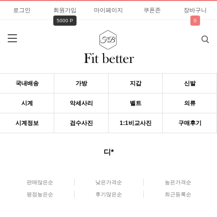
로그인
회원가입
마이페이지
쿠폰존
장바구니
5000 P
0
국내배송
가방
지갑
신발
시계
악세사리
벨트
의류
시계정보
검수사진
1:1비교사진
구매후기
디*
판매많은순
낮은가격순
높은가격순
평점높은순
후기많은순
최근등록순