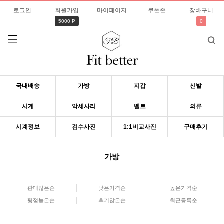
로그인
회원가입
마이페이지
쿠폰존
장바구니
5000 P
0
국내배송
가방
지갑
신발
시계
악세사리
벨트
의류
시계정보
검수사진
1:1비교사진
구매후기
가방
판매많은순
낮은가격순
높은가격순
평점높은순
후기많은순
최근등록순